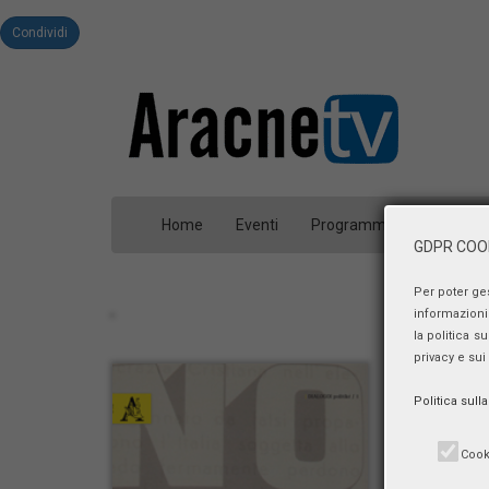
Condividi
Home
Eventi
Programmi
Person
GDPR COOK
Per poter ge
informazioni 
la politica s
privacy e sui
Politica sull
Cook