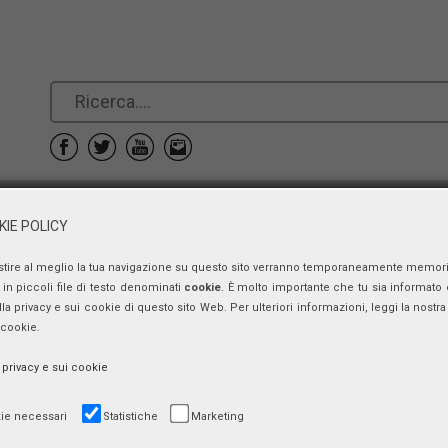
e
Prenotazioni
Contatti
IE POLICY
stire al meglio la tua navigazione su questo sito verranno temporaneamente memor
Presentazione
in piccoli file di testo denominati
cookie
. È molto importante che tu sia informato 
ulla privacy e sui cookie di questo sito Web. Per ulteriori informazioni, leggi la nostra 
Frosinone. Una provincia al voto 1946
 cookie.
venerdì 31 gennaio 2014, ore 17:30 - 19:00
a privacy e sui cookie
ie necessari
Statistiche
Marketing