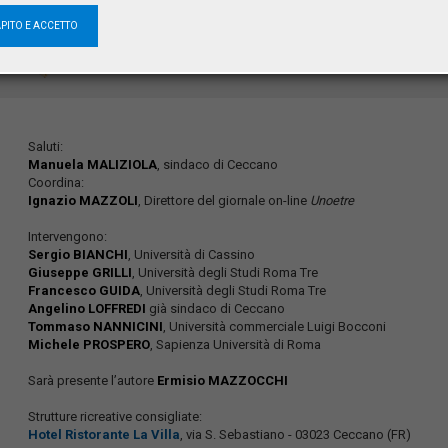
Cinema Antares
APITO E ACCETTO
piazza Berardi, snc
03023 Ceccano (FR)
Saluti:
Manuela MALIZIOLA
, sindaco di Ceccano
Coordina:
Ignazio MAZZOLI
, Direttore del giornale on-line
Unoetre
Intervengono:
Sergio BIANCHI
, Università di Cassino
Giuseppe GRILLI
, Università degli Studi Roma Tre
Francesco GUIDA
, Università degli Studi Roma Tre
Angelino LOFFREDI
già sindaco di Ceccano
Tommaso NANNICINI
, Università commerciale Luigi Bocconi
Michele PROSPERO
, Sapienza Università di Roma
Sarà presente l’autore
Ermisio MAZZOCCHI
Strutture ricreative consigliate:
Hotel Ristorante La Villa
, via S. Sebastiano - 03023 Ceccano (FR)