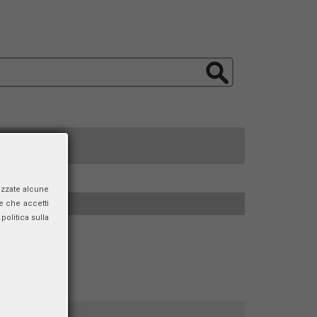
izzate alcune
e che accetti
politica sulla
-2013