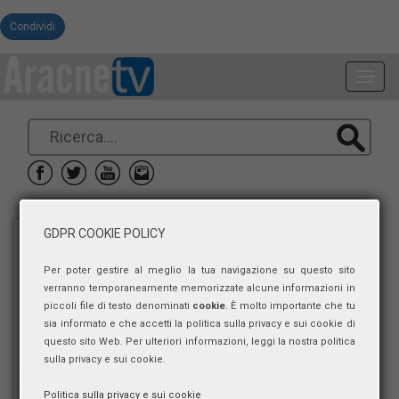
Condividi
Toggl
navig
GDPR COOKIE POLICY
Per poter gestire al meglio la tua navigazione su questo sito
verranno temporaneamente memorizzate alcune informazioni in
piccoli file di testo denominati
cookie
. È molto importante che tu
sia informato e che accetti la politica sulla privacy e sui cookie di
questo sito Web. Per ulteriori informazioni, leggi la nostra politica
sulla privacy e sui cookie.
Politica sulla privacy e sui cookie