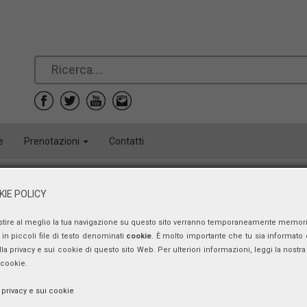
e
Prenotazioni
Contatti
IE POLICY
Convegno
15 anni di anziani e bambini insieme
stire al meglio la tua navigazione su questo sito verranno temporaneamente memor
in piccoli file di testo denominati
cookie
. È molto importante che tu sia informato 
venerdì 16 maggio 2025, ore 9:00 - 13:30
ulla privacy e sui cookie di questo sito Web. Per ulteriori informazioni, leggi la nostra 
 cookie.
a privacy e sui cookie