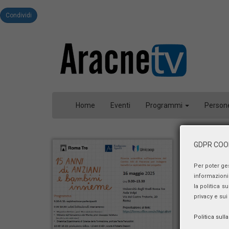
Condividi
Home
Eventi
Programmi
Person
GDPR COOK
Per poter ge
informazioni 
la politica s
privacy e sui
Politica sull