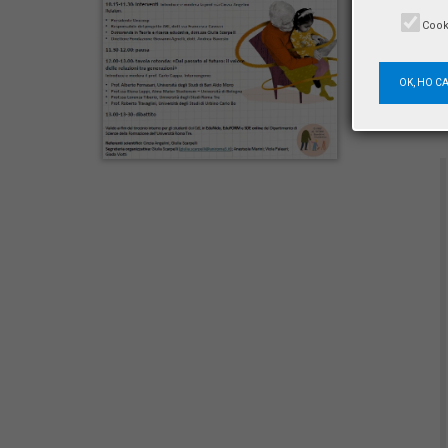
Cook
OK, HO C