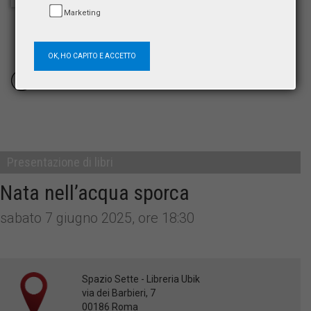
Marketing
OK, HO CAPITO E ACCETTO
FOTOGRAFIE
Presentazione di libri
Nata nell’acqua sporca
sabato 7 giugno 2025, ore 18:30
Spazio Sette - Libreria Ubik
via dei Barbieri, 7
00186 Roma