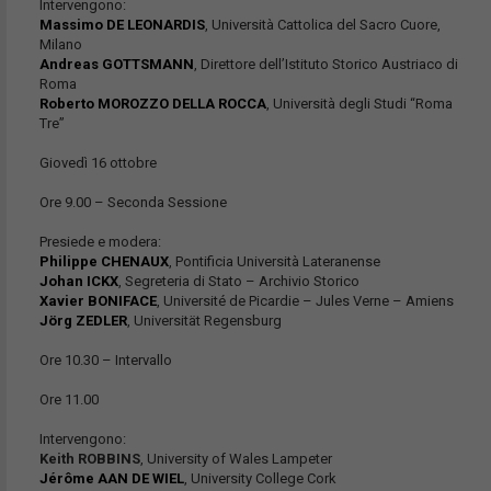
Intervengono:
Massimo DE LEONARDIS
, Università Cattolica del Sacro Cuore,
Milano
Andreas GOTTSMANN
, Direttore dell’Istituto Storico Austriaco di
Roma
Roberto MOROZZO DELLA ROCCA
, Università degli Studi “Roma
Tre”
Giovedì 16 ottobre
Ore 9.00 – Seconda Sessione
Presiede e modera:
Philippe CHENAUX
, Pontificia Università Lateranense
Johan ICKX
, Segreteria di Stato – Archivio Storico
Xavier BONIFACE
, Université de Picardie – Jules Verne – Amiens
Jörg ZEDLER
, Universität Regensburg
Ore 10.30 – Intervallo
Ore 11.00
Intervengono:
Keith ROBBINS
, University of Wales Lampeter
Jérôme AAN DE WIEL
, University College Cork