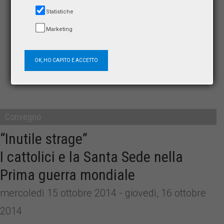
Statistiche
Marketing
OK, HO CAPITO E ACCETTO
Convegno
“Inutile strage”
I cattolici e la Santa Sede nella
Prima guerra mondiale
mercoledì 15 ottobre 2014 - giovedì, 16 ottobre
2014