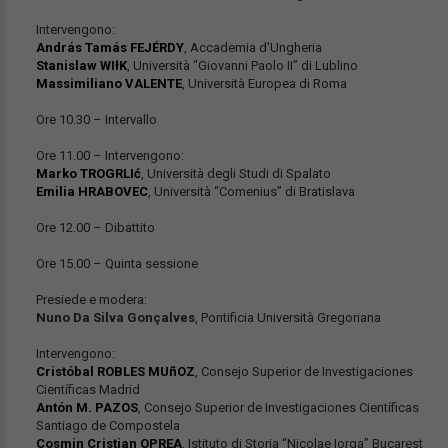
Intervengono:
András Tamás FEJÉRDY
, Accademia d’Ungheria
Stanislaw WIłK
, Università “Giovanni Paolo II” di Lublino
Massimiliano VALENTE
, Università Europea di Roma
Ore 10.30 – Intervallo
Ore 11.00 – Intervengono:
Marko TROGRLIć
, Università degli Studi di Spalato
Emilia HRABOVEC
, Università “Comenius” di Bratislava
Ore 12.00 – Dibattito
Ore 15.00 – Quinta sessione
Presiede e modera:
Nuno Da Silva Gonçalves
, Pontificia Università Gregoriana
Intervengono:
Cristóbal ROBLES MUñOZ
, Consejo Superior de Investigaciones
Científicas Madrid
Antón M. PAZOS
, Consejo Superior de Investigaciones Científicas
Santiago de Compostela
Cosmin Cristian OPREA
, Istituto di Storia “Nicolae Iorga” Bucarest