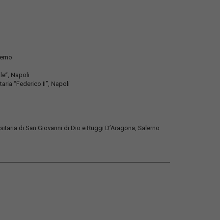
lerno
le”, Napoli
aria “Federico II”, Napoli
sitaria di San Giovanni di Dio e Ruggi D’Aragona, Salerno