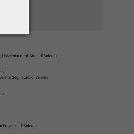
, Università degli Studi di Salerno
rno
versità degli Studi di Salerno
rno
la Provincia di Salerno