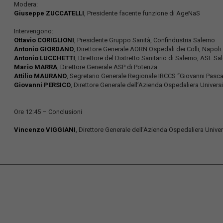
Modera:
Giuseppe ZUCCATELLI
, Presidente facente funzione di AgeNaS
Intervengono:
Ottavio CORIGLIONI
, Presidente Gruppo Sanità, Confindustria Salerno
Antonio GIORDANO
, Direttore Generale AORN Ospedali dei Colli, Napoli
Antonio LUCCHETTI
, Direttore del Distretto Sanitario di Salerno, ASL Sa
Mario MARRA
, Direttore Generale ASP di Potenza
Attilio MAURANO
, Segretario Generale Regionale IRCCS “Giovanni Pasca
Giovanni PERSICO
, Direttore Generale dell’Azienda Ospedaliera Universit
Ore 12:45 – Conclusioni
Vincenzo VIGGIANI
, Direttore Generale dell’Azienda Ospedaliera Univer