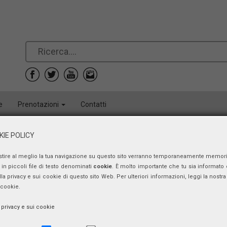
e
Prenotazioni
Contatti
IE POLICY
Presentazione
stire al meglio la tua navigazione su questo sito verranno temporaneamente memor
venerdì 17 aprile 2015, ore 10:00
in piccoli file di testo denominati
cookie
. È molto importante che tu sia informato 
ulla privacy e sui cookie di questo sito Web. Per ulteriori informazioni, leggi la nostra 
 cookie.
a privacy e sui cookie
Aula Consigli
Università di Salerno