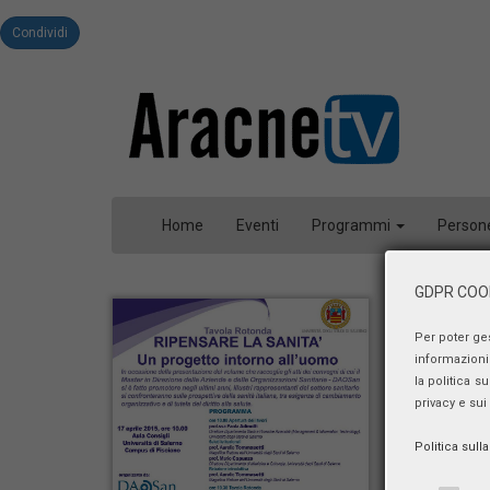
Condividi
Home
Eventi
Programmi
Person
GDPR COOK
Per poter ge
informazioni 
la politica s
privacy e sui
Politica sull