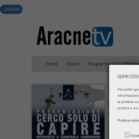
Condividi
Home
Eventi
Programmi
Person
GDPR COOK
Per poter ge
informazioni 
la politica s
privacy e sui
Politica sull
Cook