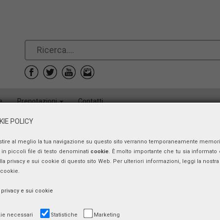
e
Prenotazioni
Contatti
IE POLICY
Presentazione
stire al meglio la tua navigazione su questo sito verranno temporaneamente memor
in piccoli file di testo denominati
cookie
. È molto importante che tu sia informato 
lunedì 15 giugno 2015, ore 17:30 - 19:30
ulla privacy e sui cookie di questo sito Web. Per ulteriori informazioni, leggi la nostra 
 cookie.
a privacy e sui cookie
Sala dello Stabat Mater
ie necessari
Statistiche
Marketing
Biblioteca comunale dell’Archiginasio