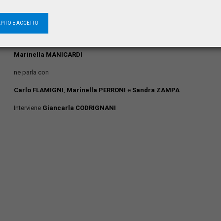
Piazza Galvani 1
40124 Bologna
APITO E ACCETTO
Marinella MANICARDI
ne parla con
Carlo FLAMIGNI
,
Marinella PERRONI
e
Sandra ZAMPA
Interviene
Giancarla CODRIGNANI