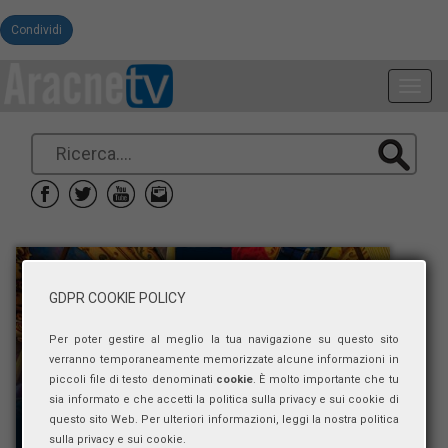
Condividi
Toggl
navig
GDPR COOKIE POLICY
Per poter gestire al meglio la tua navigazione su questo sito
verranno temporaneamente memorizzate alcune informazioni in
piccoli file di testo denominati
cookie
. È molto importante che tu
sia informato e che accetti la politica sulla privacy e sui cookie di
questo sito Web. Per ulteriori informazioni, leggi la nostra politica
sulla privacy e sui cookie.