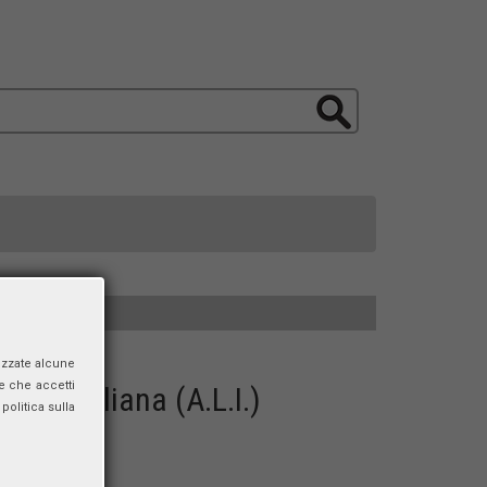
izzate alcune
e che accetti
ica Italiana (A.L.I.)
politica sulla