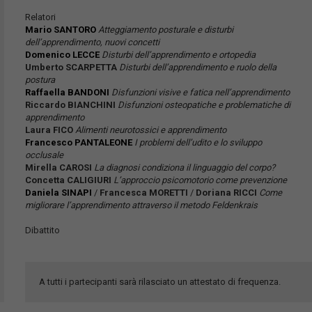
Relatori
Mario SANTORO
Atteggiamento posturale e disturbi
dell’apprendimento, nuovi concetti
Domenico LECCE
Disturbi dell’apprendimento e ortopedia
Umberto SCARPETTA
Disturbi dell’apprendimento e ruolo della
postura
Raffaella BANDONI
Disfunzioni visive e fatica nell’apprendimento
Riccardo BIANCHINI
Disfunzioni osteopatiche e problematiche di
apprendimento
Laura FICO
Alimenti neurotossici e apprendimento
Francesco PANTALEONE
I problemi dell’udito e lo sviluppo
occlusale
Mirella CAROSI
La diagnosi condiziona il linguaggio del corpo?
Concetta CALIGIURI
L’approccio psicomotorio come prevenzione
Daniela SINAPI
/
Francesca MORETTI
/
Doriana RICCI
Come
migliorare l’apprendimento attraverso il metodo Feldenkrais
Dibattito
A tutti i partecipanti sarà rilasciato un attestato di frequenza.