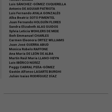
Luis SÁNCHEZ-GÓMEZ CUQUERELLA
Antonio DE AGUIAR PATRIOTA
Luis Fernando AYALA GONZALÉS
Alba Beatriz SOTO PIMENTEL
Juan Fernando HOLGUÍN FLORES
Sandra Elizabeth ALAS GUIDOS
Sylvia Leticia WOHLERS DE MEIE
Ibeh Emmanuel CHARLES
Carmen Eleonora ORTEZ WILLIAMS
Juan José GUERRA ABUD
Monica Robelo RAFFONE
Ana María DE LEÓN DE ALBA
Martín Raúl María LLANO-HEYN
Luis IBÉRICO NÚñEZ
Peggy CABRAL PEñA-GÓMEZ
Gastón Alfonso LASARTE BURGHI
Julián Isaías RODRÍGUEZ DÍAZ