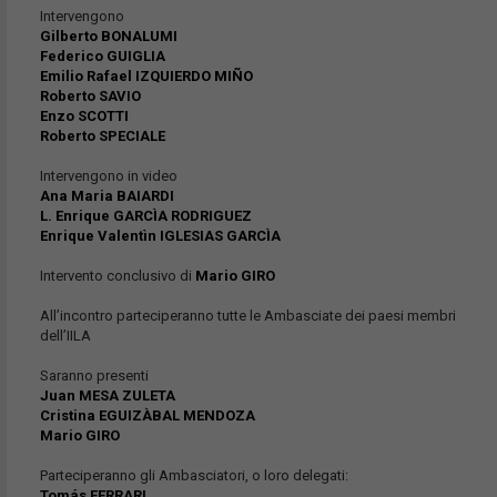
Intervengono
Gilberto BONALUMI
Federico GUIGLIA
Emilio Rafael IZQUIERDO MIÑO
Roberto SAVIO
Enzo SCOTTI
Roberto SPECIALE
Intervengono in video
Ana Maria BAIARDI
L. Enrique GARCÌA RODRIGUEZ
Enrique Valentìn IGLESIAS GARCÌA
Intervento conclusivo di
Mario GIRO
All’incontro parteciperanno tutte le Ambasciate dei paesi membri
dell’IILA
Saranno presenti
Juan MESA ZULETA
Cristina EGUIZÀBAL MENDOZA
Mario GIRO
Parteciperanno gli Ambasciatori, o loro delegati:
Tomás FERRARI