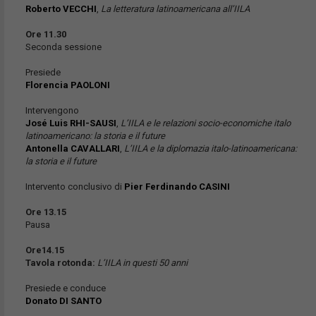
Roberto VECCHI
,
La letteratura latinoamericana all’IILA
Ore 11.30
Seconda sessione
Presiede
Florencia PAOLONI
Intervengono
José Luis RHI-SAUSI
,
L’IILA e le relazioni socio-economiche italo
latinoamericano: la storia e il future
Antonella CAVALLARI
,
L’IILA e la diplomazia italo-latinoamericana:
la storia e il future
Intervento conclusivo di
Pier Ferdinando CASINI
Ore 13.15
Pausa
Ore14.15
Tavola rotonda:
L’IILA in questi 50 anni
Presiede e conduce
Donato DI SANTO