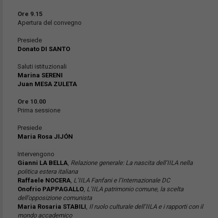
Ore 9.15
Apertura del convegno
Presiede
Donato DI SANTO
Saluti istituzionali
Marina SERENI
Juan MESA ZULETA
Ore 10.00
Prima sessione
Presiede
Maria Rosa JIJÓN
Intervengono
Gianni LA BELLA
,
Relazione generale: La nascita dell’IILA nella
politica estera italiana
Raffaele NOCERA
,
L’IILA Fanfani e l’Internazionale DC
Onofrio PAPPAGALLO
,
L’IILA patrimonio comune, la scelta
dell’opposizione comunista
Maria Rosaria STABILI
,
Il ruolo culturale dell’IILA e i rapporti con il
mondo accademico