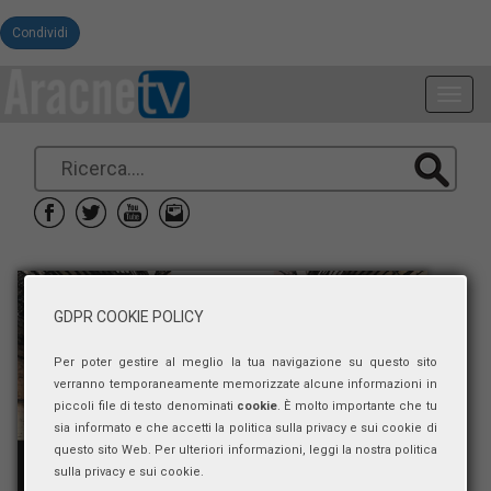
Condividi
Toggl
navig
GDPR COOKIE POLICY
Per poter gestire al meglio la tua navigazione su questo sito
verranno temporaneamente memorizzate alcune informazioni in
piccoli file di testo denominati
cookie
. È molto importante che tu
sia informato e che accetti la politica sulla privacy e sui cookie di
questo sito Web. Per ulteriori informazioni, leggi la nostra politica
sulla privacy e sui cookie.