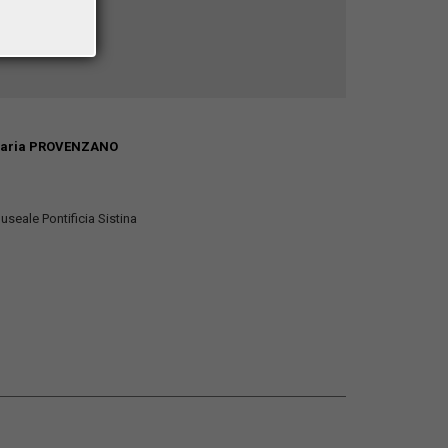
Maria PROVENZANO
useale Pontificia Sistina