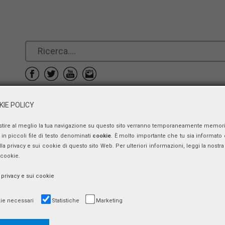
e
Prenotazioni
Contatti
IE POLICY
stire al meglio la tua navigazione su questo sito verranno temporaneamente memor
in piccoli file di testo denominati
cookie
. È molto importante che tu sia informato 
Presentazione di libri
ulla privacy e sui cookie di questo sito Web. Per ulteriori informazioni, leggi la nostra 
 cookie.
Un viaggiatore tra borghi e città...
a privacy e sui cookie
lunedì 4 dicembre 2017, ore 18:00 - 20:00
ie necessari
Statistiche
Marketing