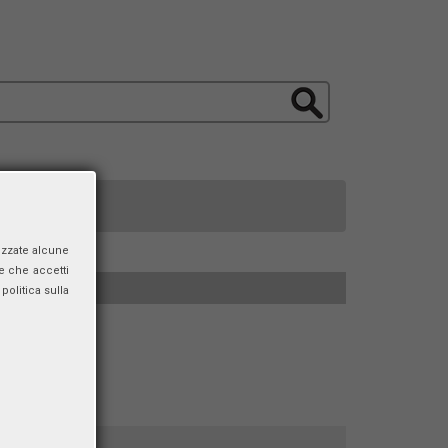
izzate alcune
e che accetti
politica sulla