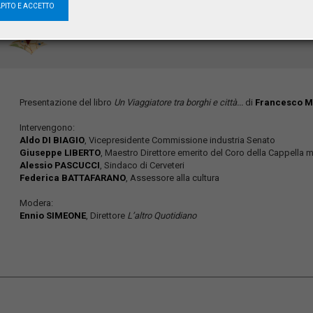
Sala Ruspoli
APITO E ACCETTO
piazza Santa Maria, 12
00052 Cerveteri
Presentazione del libro
Un Viaggiatore tra borghi e città...
di
Francesco 
Intervengono:
Aldo DI BIAGIO
, Vicepresidente Commissione industria Senato
Giuseppe LIBERTO
, Maestro Direttore emerito del Coro della Cappella m
Alessio PASCUCCI
, Sindaco di Cerveteri
Federica BATTAFARANO
, Assessore alla cultura
Modera:
Ennio SIMEONE
, Direttore
L’altro Quotidiano