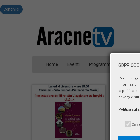
Condividi
Home
Eventi
Programmi
Person
GDPR COOK
Per poter ge
informazioni 
la politica s
privacy e sui
Politica sull
Cook