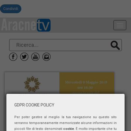
Condividi
Toggl
navig
GDPR COOKIE POLICY
Per poter gestire al meglio la tua navigazione su questo sito
verranno temporaneamente memorizzate alcune informazioni in
piccoli file di testo denominati
cookie
. È molto importante che tu