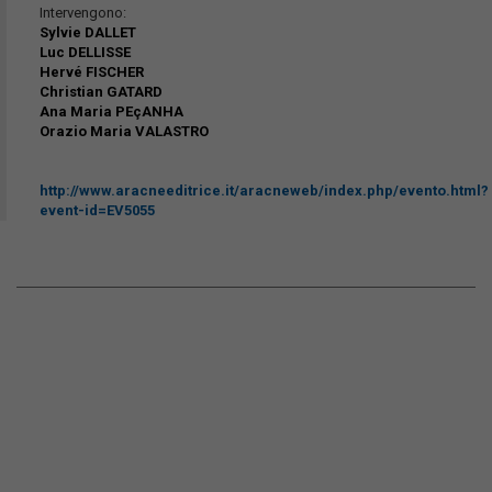
Intervengono:
Sylvie DALLET
Luc DELLISSE
Hervé FISCHER
Christian GATARD
Ana Maria PEçANHA
Orazio Maria VALASTRO
http://www.aracneeditrice.it/aracneweb/index.php/evento.html?
event-id=EV5055