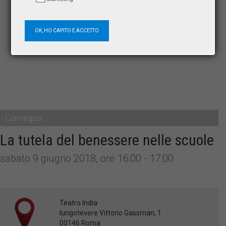
OK, HO CAPITO E ACCETTO
Convegno
La tutela del benessere nelle scuole
sabato 9 giugno 2018, ore 16:00 - 17:00
Teatro India
lungotevere Vittorio Gassman, 1
00146 Roma