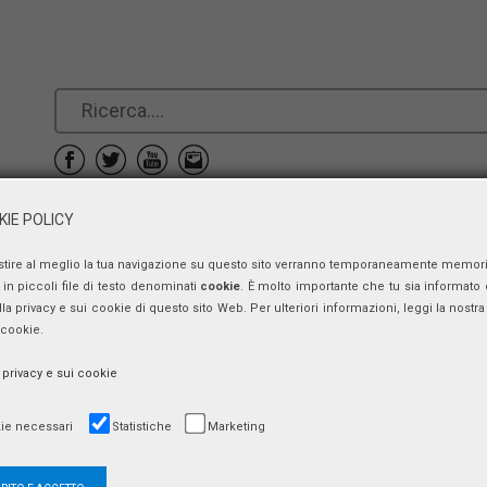
IE POLICY
e
Prenotazioni
Contatti
stire al meglio la tua navigazione su questo sito verranno temporaneamente memor
in piccoli file di testo denominati
cookie
. È molto importante che tu sia informato 
ulla privacy e sui cookie di questo sito Web. Per ulteriori informazioni, leggi la nostra 
Presentazione
 cookie.
lunedì 19 novembre 2012, ore 11:00 - 14:00
a privacy e sui cookie
ie necessari
Statistiche
Marketing
Laboratorio MM Guido Quazza
Auditorium