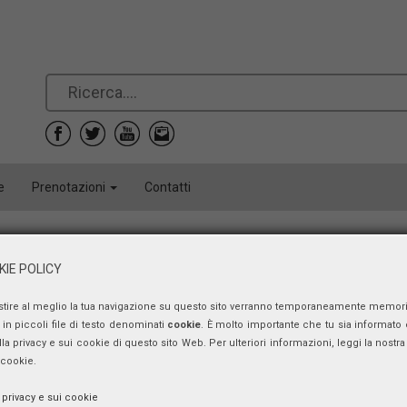
e
Prenotazioni
Contatti
Convegno
IE POLICY
Parigi, salotto del ‘900
stire al meglio la tua navigazione su questo sito verranno temporaneamente memor
Scritture e narrazioni del realismo mag
in piccoli file di testo denominati
cookie
. È molto importante che tu sia informato 
ulla privacy e sui cookie di questo sito Web. Per ulteriori informazioni, leggi la nostra 
 cookie.
giovedì 25 ottobre 2018 - venerdì 26 ottobre 2018
a privacy e sui cookie