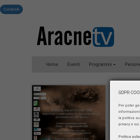
Condividi
Home
Eventi
Programmi
Person
GDPR COOK
Per poter ge
informazioni 
la politica s
privacy e sui
Politica sull