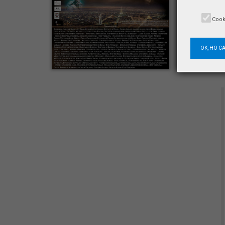
Cook
OK, HO C