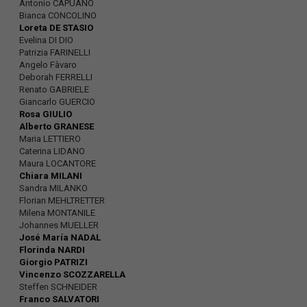
Antonio CAPUANO
Bianca CONCOLINO
Loreta DE STASIO
Evelina DI DIO
Patrizia FARINELLI
Angelo Fàvaro
Deborah FERRELLI
Renato GABRIELE
Giancarlo GUERCIO
Rosa GIULIO
Alberto GRANESE
Maria LETTIERO
Caterina LIDANO
Maura LOCANTORE
Chiara MILANI
Sandra MILANKO
Florian MEHLTRETTER
Milena MONTANILE
Johannes MUELLER
José María NADAL
Florinda NARDI
Giorgio PATRIZI
Vincenzo SCOZZARELLA
Steffen SCHNEIDER
Franco SALVATORI