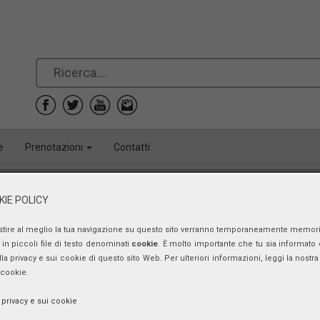
e
Prenotazioni
Contatti
IE POLICY
Spazio scenico – Puntata n. 149
Alberto Maria GAMBINO
stire al meglio la tua navigazione su questo sito verranno temporaneamente memor
in piccoli file di testo denominati
cookie
. È molto importante che tu sia informato 
ulla privacy e sui cookie di questo sito Web. Per ulteriori informazioni, leggi la nostra 
martedì 11 dicembre 2018, ore 9:30 - 9:45
 cookie.
a privacy e sui cookie