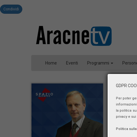
Condividi
Home
Eventi
Programmi
Person
GDPR COOK
Per poter ge
informazioni 
la politica s
privacy e sui
Politica sull