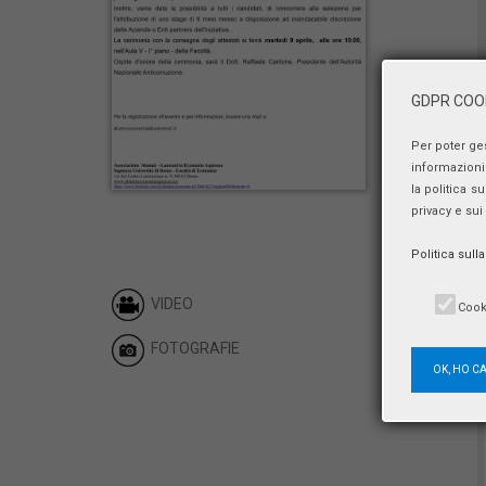
GDPR COOK
Per poter ge
informazioni 
la politica s
privacy e sui
Politica sull
VIDEO
Cook
FOTOGRAFIE
OK, HO C