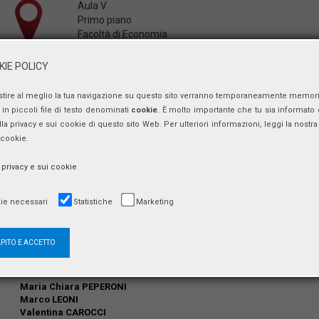
Aula V
Primo piano
Facoltà di Economia
Sapienza Università di Roma
via del Castro Laurenziano, 9
IE POLICY
00161 Roma
stire al meglio la tua navigazione su questo sito verranno temporaneamente memor
in piccoli file di testo denominati
cookie
. È molto importante che tu sia informato 
ulla privacy e sui cookie di questo sito Web. Per ulteriori informazioni, leggi la nostra 
Indirizzi di saluto:
 cookie.
Eugenio GAUDIO
Fabrizio D’ASCENZO
a privacy e sui cookie
Andrea PERRONE
Interviene:
ie necessari
Statistiche
Marketing
Raffaele CANTONE
Introduzione alla premiazione e conferimento dei premi:
APITO E ACCETTO
Sabina MAZZA
Premiati:
Maria Chiara PEPERONI
Marco LEONI
Valentina CAROCCI