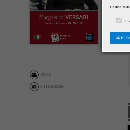
Politica sull
Cook
OK, HO C
VIDEO
FOTOGRAFIE