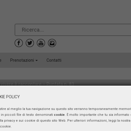
e
Prenotazioni
Contatti
vivere è raccontare – Puntata n. 83
Margherita VERSARI
IE POLICY
venerdì 10 maggio 2019, ore 12:00 - 12:30
stire al meglio la tua navigazione su questo sito verranno temporaneamente memor
in piccoli file di testo denominati
cookie
. È molto importante che tu sia informato 
ulla privacy e sui cookie di questo sito Web. Per ulteriori informazioni, leggi la nostra 
 cookie.