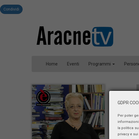
Condividi
Home
Eventi
Programmi
Person
GDPR COOK
Per poter ge
informazioni 
la politica s
privacy e sui