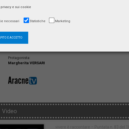
Studi Aracne Tv
a privacy e sui cookie
via delle Strelitzie, 35 (Ingresso B, Piano 2)
00134 Roma
ie necessari
Statistiche
Marketing
APITO E ACCETTO
Conduce:
Eleonora DE NARDIS
Protagonista:
Margherita VERSARI
Video
vivere è raccontare – Puntata n. 83 del