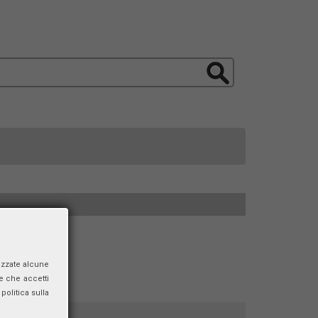
izzate alcune
e che accetti
politica sulla