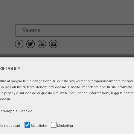
e
Prenotazioni
Contatti
IE POLICY
stire al meglio la tua navigazione su questo sito verranno temporaneamente memor
Presentazione di libri
in piccoli file di testo denominati
cookie
. È molto importante che tu sia informato 
ulla privacy e sui cookie di questo sito Web. Per ulteriori informazioni, leggi la nostra 
La costruzione del pensiero, della form
 cookie.
giovedì 30 maggio 2019, ore 14:30 - 16:30
a privacy e sui cookie
ie necessari
Statistiche
Marketing