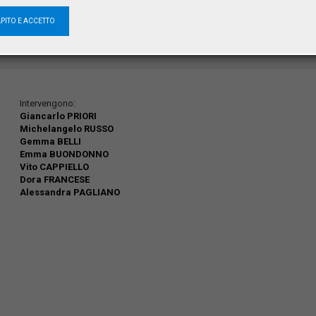
Chiesa dei Santi Demetrio e Bonifacio
piazzetta Teodoro Monticelli, 6
APITO E ACCETTO
80134 Napoli
Intervengono:
Giancarlo PRIORI
Michelangelo RUSSO
Gemma BELLI
Emma BUONDONNO
Vito CAPPIELLO
Dora FRANCESE
Alessandra PAGLIANO