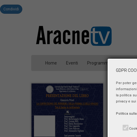
Condividi
Home
Eventi
Programmi
Person
GDPR COOK
Per poter ge
informazioni 
la politica s
privacy e sui
Politica sull
Cook