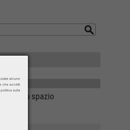
izzate alcune
e che accetti
politica sulla
a e dello spazio