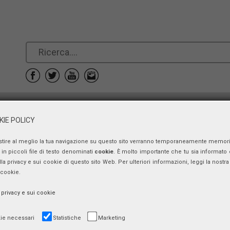
e
Prenotazioni
Contatti
IE POLICY
stire al meglio la tua navigazione su questo sito verranno temporaneamente memor
Convegno
in piccoli file di testo denominati
cookie
. È molto importante che tu sia informato 
ulla privacy e sui cookie di questo sito Web. Per ulteriori informazioni, leggi la nostra 
Un mare di impegno per l’Ambiente
 cookie.
giovedì 27 giugno 2019, ore 15:00
a privacy e sui cookie
ie necessari
Statistiche
Marketing