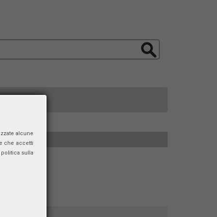
izzate alcune
e che accetti
politica sulla