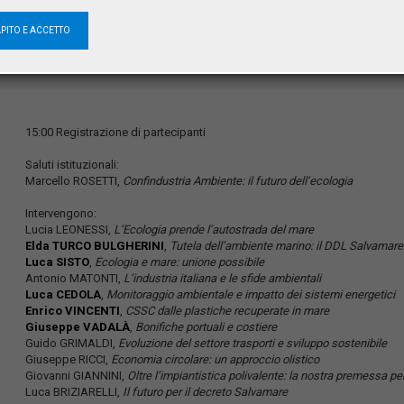
Sala Pininfarina
Confindustria
APITO E ACCETTO
viale dell'Astronomia, 30
00144 Roma
15:00 Registrazione di partecipanti
Saluti istituzionali:
Marcello ROSETTI,
Confindustria Ambiente: il futuro dell’ecologia
Intervengono:
Lucia LEONESSI,
L’Ecologia prende l’autostrada del mare
Elda TURCO BULGHERINI
,
Tutela dell’ambiente marino: il DDL Salvamare
Luca SISTO
,
Ecologia e mare: unione possibile
Antonio MATONTI,
L’industria italiana e le sfide ambientali
Luca CEDOLA
,
Monitoraggio ambientale e impatto dei sistemi energetici
Enrico VINCENTI
,
CSSC dalle plastiche recuperate in mare
Giuseppe VADALÀ
,
Bonifiche portuali e costiere
Guido GRIMALDI,
Evoluzione del settore trasporti e sviluppo sostenibile
Giuseppe RICCI,
Economia circolare: un approccio olistico
Giovanni GIANNINI,
Oltre l’impiantistica polivalente: la nostra premessa per 
Luca BRIZIARELLI,
Il futuro per il decreto Salvamare