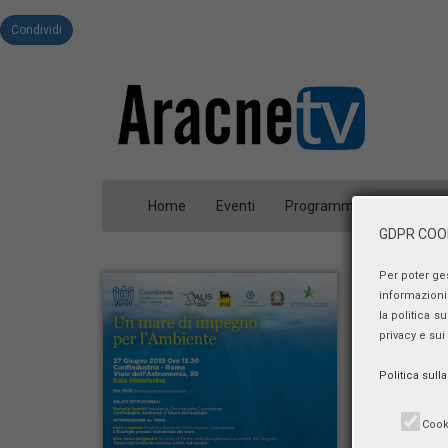
Condividi
Home
Eventi
Programmi
Person
GDPR COOK
Per poter ge
informazioni 
la politica s
privacy e sui
Politica sull
Cook