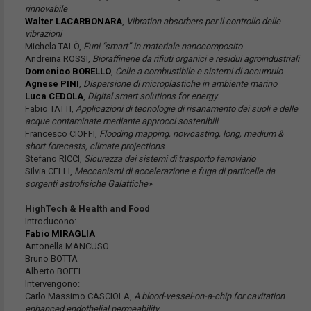
rinnovabile
Walter LACARBONARA
,
Vibration absorbers per il controllo delle
vibrazioni
Michela TALÒ,
Funi “smart” in materiale nanocomposito
Andreina ROSSI,
Bioraffinerie da rifiuti organici e residui agroindustriali
Domenico BORELLO
,
Celle a combustibile e sistemi di accumulo
Agnese PINI
,
Dispersione di microplastiche in ambiente marino
Luca CEDOLA
,
Digital smart solutions for energy
Fabio TATTI,
Applicazioni di tecnologie di risanamento dei suoli e delle
acque contaminate mediante approcci sostenibili
Francesco CIOFFI,
Flooding mapping, nowcasting, long, medium &
short forecasts, climate projections
Stefano RICCI,
Sicurezza dei sistemi di trasporto ferroviario
Silvia CELLI,
Meccanismi di accelerazione e fuga di particelle da
sorgenti astrofisiche Galattiche»
HighTech & Health and Food
Introducono:
Fabio MIRAGLIA
Antonella MANCUSO
Bruno BOTTA
Alberto BOFFI
Intervengono:
Carlo Massimo CASCIOLA,
A blood-vessel-on-a-chip for cavitation
enhanced endothelial permeability