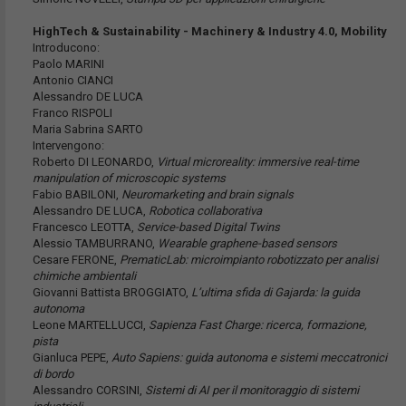
HighTech & Sustainability - Machinery & Industry 4.0, Mobility
Introducono:
Paolo MARINI
Antonio CIANCI
Alessandro DE LUCA
Franco RISPOLI
Maria Sabrina SARTO
Intervengono:
Roberto DI LEONARDO,
Virtual microreality: immersive real-time
manipulation of microscopic systems
Fabio BABILONI,
Neuromarketing and brain signals
Alessandro DE LUCA,
Robotica collaborativa
Francesco LEOTTA,
Service-based Digital Twins
Alessio TAMBURRANO,
Wearable graphene-based sensors
Cesare FERONE,
PrematicLab: microimpianto robotizzato per analisi
chimiche ambientali
Giovanni Battista BROGGIATO,
L’ultima sfida di Gajarda: la guida
autonoma
Leone MARTELLUCCI,
Sapienza Fast Charge: ricerca, formazione,
pista
Gianluca PEPE,
Auto Sapiens: guida autonoma e sistemi meccatronici
di bordo
Alessandro CORSINI,
Sistemi di AI per il monitoraggio di sistemi