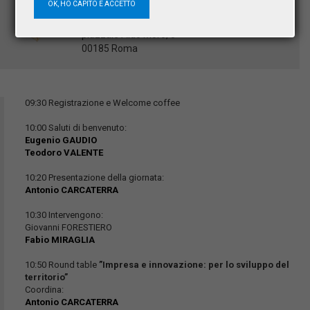
OK, HO CAPITO E ACCETTO
Palazzo del Rettorato
Sapienza Università di Roma
piazzale Aldo Moro, 5
00185 Roma
09:30 Registrazione e Welcome coffee
10:00 Saluti di benvenuto:
Eugenio GAUDIO
Teodoro VALENTE
10:20 Presentazione della giornata:
Antonio CARCATERRA
10:30 Intervengono:
Giovanni FORESTIERO
Fabio MIRAGLIA
10:50 Round table
”Impresa e innovazione: per lo sviluppo del
territorio”
Coordina:
Antonio CARCATERRA