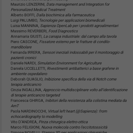
Maurizio LENZERINI,
Data management and Integration for
Personalized Medical Treatment
Alberto BOFFI,
Dalla biochimica alla farmaceutica
Luigi PALUMBO,
Tecnologie per applicazioni biomedicali
Luisa MANNINA,
Sapienza OpenLab per i prodotti agroalimentari
Massimo REVERBERI,
Food Diagnostics
Annamaria GIUSTI,
La canapa industriale: dal campo alla tavola
Piero CASCONE,
Fissatore esterno per le fratture di condilo-
mandibolare
Fernanda IRRERA,
Sensori inerziali indossabili per il monitoraggio di
pazienti cronici
Daniele NARDI,
Simulation Environment for Agriculture
Daniela UCCELLETTI,
Rivestimenti antibatterici a base grafene in
ambiente ospedaliero
Deborah QUAGLIO,
Inibizione specifica della via di Notch come
terapia anticancro
Cinzia INGALLINA,
Approccio multidisciplinare volto all’identificazione
di terapie anticancro targeted
Francesca GHIRGA,
Inibitori della resistenza alla colistina mediata da
ArnT
Paola NARDINOCCHI,
Virtual left heart (@Sapienza): from
echocardiography to modelling
Vito D’ANDREA,
Pinza chirurgica elettro-ottica
Marco FELIGIONI,
Nuova molecola contro l'eccitotossicità
Simone NOVELLI,
Stampa 3D per applicazioni chirurgiche