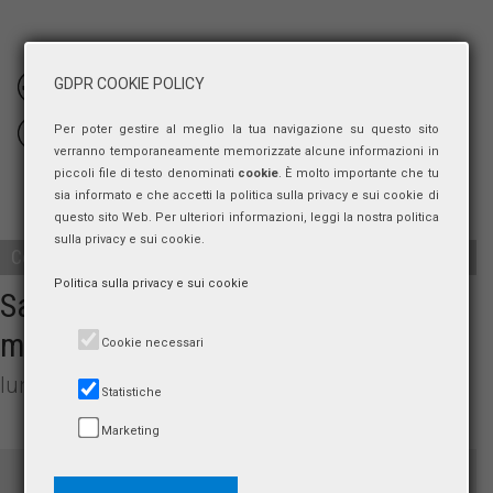
GDPR COOKIE POLICY
VIDEO
Per poter gestire al meglio la tua navigazione su questo sito
FOTOGRAFIE
verranno temporaneamente memorizzate alcune informazioni in
piccoli file di testo denominati
cookie
. È molto importante che tu
sia informato e che accetti la politica sulla privacy e sui cookie di
questo sito Web. Per ulteriori informazioni, leggi la nostra politica
sulla privacy e sui cookie.
Convegno
Politica sulla privacy e sui cookie
Sapienza Innovazione incontra il
mondo produttivo
Cookie necessari
lunedì 1 luglio 2019, ore 9:30
Statistiche
Marketing
Aula Magna