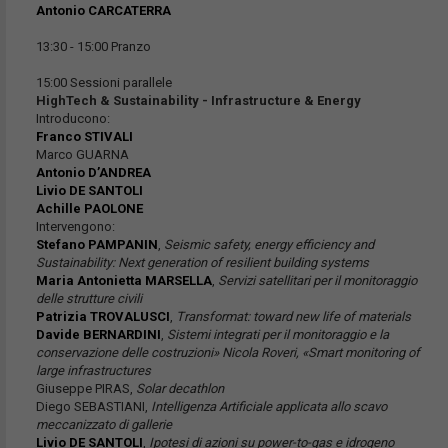
Antonio CARCATERRA
13:30 - 15:00 Pranzo
15:00 Sessioni parallele
HighTech & Sustainability - Infrastructure & Energy
Introducono:
Franco STIVALI
Marco GUARNA
Antonio D’ANDREA
Livio DE SANTOLI
Achille PAOLONE
Intervengono:
Stefano PAMPANIN
,
Seismic safety, energy efficiency and
Sustainability: Next generation of resilient building systems
Maria Antonietta MARSELLA
,
Servizi satellitari per il monitoraggio
delle strutture civili
Patrizia TROVALUSCI
,
Transformat: toward new life of materials
Davide BERNARDINI
,
Sistemi integrati per il monitoraggio e la
conservazione delle costruzioni» Nicola Roveri, «Smart monitoring of
large infrastructures
Giuseppe PIRAS,
Solar decathlon
Diego SEBASTIANI,
Intelligenza Artificiale applicata allo scavo
meccanizzato di gallerie
Livio DE SANTOLI
,
Ipotesi di azioni su power-to-gas e idrogeno