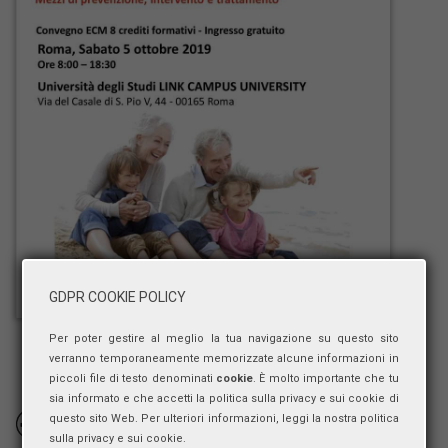
GDPR COOKIE POLICY
Per poter gestire al meglio la tua navigazione su questo sito
verranno temporaneamente memorizzate alcune informazioni in
piccoli file di testo denominati
cookie
. È molto importante che tu
sia informato e che accetti la politica sulla privacy e sui cookie di
questo sito Web. Per ulteriori informazioni, leggi la nostra politica
VIDEO
sulla privacy e sui cookie.