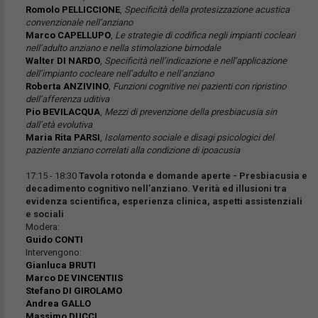
Romolo PELLICCIONE
,
Specificità della protesizzazione acustica
convenzionale nell’anziano
Marco CAPELLUPO
,
Le strategie di codifica negli impianti cocleari
nell’adulto anziano e nella stimolazione bimodale
Walter DI NARDO
,
Specificità nell’indicazione e nell’applicazione
dell’impianto cocleare nell’adulto e nell’anziano
Roberta ANZIVINO
,
Funzioni cognitive nei pazienti con ripristino
dell’afferenza uditiva
Pio BEVILACQUA
,
Mezzi di prevenzione della presbiacusia sin
dall’età evolutiva
Maria Rita PARSI
,
Isolamento sociale e disagi psicologici del
paziente anziano correlati alla condizione di ipoacusia
17:15 - 18:30
Tavola rotonda e domande aperte - Presbiacusia e
decadimento cognitivo nell’anziano. Verità ed illusioni tra
evidenza scientifica, esperienza clinica, aspetti assistenziali
e sociali
Modera:
Guido CONTI
Intervengono:
Gianluca BRUTI
Marco DE VINCENTIIS
Stefano DI GIROLAMO
Andrea GALLO
Massimo DUCCI