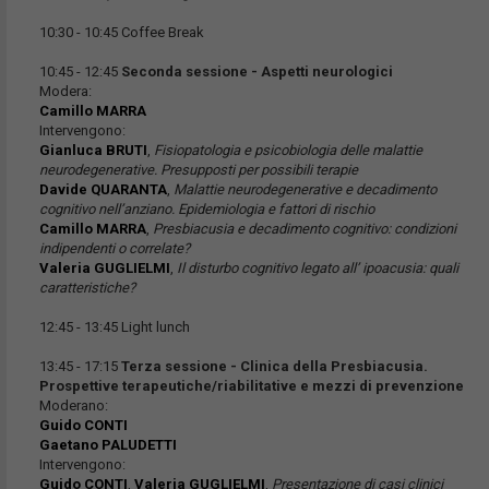
10:30 - 10:45 Coffee Break
10:45 - 12:45
Seconda sessione - Aspetti neurologici
Modera:
Camillo MARRA
Intervengono:
Gianluca BRUTI
,
Fisiopatologia e psicobiologia delle malattie
neurodegenerative. Presupposti per possibili terapie
Davide QUARANTA
,
Malattie neurodegenerative e decadimento
cognitivo nell’anziano. Epidemiologia e fattori di rischio
Camillo MARRA
,
Presbiacusia e decadimento cognitivo: condizioni
indipendenti o correlate?
Valeria GUGLIELMI
,
Il disturbo cognitivo legato all’ ipoacusia: quali
caratteristiche?
12:45 - 13:45 Light lunch
13:45 - 17:15
Terza sessione - Clinica della Presbiacusia.
Prospettive terapeutiche/riabilitative e mezzi di prevenzione
Moderano:
Guido CONTI
Gaetano PALUDETTI
Intervengono:
Guido CONTI
,
Valeria GUGLIELMI
,
Presentazione di casi clinici