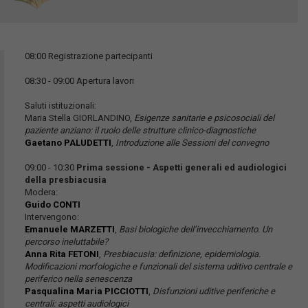
08:00 Registrazione partecipanti
08:30 - 09:00 Apertura lavori
Saluti istituzionali:
Maria Stella GIORLANDINO,
Esigenze sanitarie e psicosociali del
paziente anziano: il ruolo delle strutture clinico-diagnostiche
Gaetano PALUDETTI
,
Introduzione alle Sessioni del convegno
09:00 - 10:30
Prima sessione - Aspetti generali ed audiologici
della presbiacusia
Modera:
Guido CONTI
Intervengono:
Emanuele MARZETTI
,
Basi biologiche dell’invecchiamento. Un
percorso ineluttabile?
Anna Rita FETONI
,
Presbiacusia: definizione, epidemiologia.
Modificazioni morfologiche e funzionali del sistema uditivo centrale e
periferico nella senescenza
Pasqualina Maria PICCIOTTI
,
Disfunzioni uditive periferiche e
centrali: aspetti audiologici