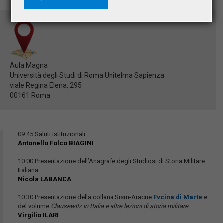
Aula Magna
Università degli Studi di Roma Unitelma Sapienza
viale Regina Elena, 295
00161 Roma
09:45 Saluti istituzionali:
Antonello Folco BIAGINI
10:00 Presentazione dell’Anagrafe degli Studiosi di Storia Militare
Italiana:
Nicola LABANCA
10:30 Presentazione della collana Sism-Aracne
Fvcina di Marte
e
del volume
Clausewitz in Italia e altre lezioni di storia militare
:
Virgilio ILARI