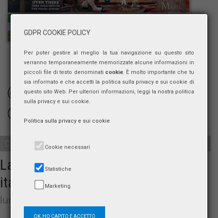
GDPR COOKIE POLICY
Per poter gestire al meglio la tua navigazione su questo sito
verranno temporaneamente memorizzate alcune informazioni in
piccoli file di testo denominati
cookie
. È molto importante che tu
sia informato e che accetti la politica sulla privacy e sui cookie di
VIDEO
questo sito Web. Per ulteriori informazioni, leggi la nostra politica
sulla privacy e sui cookie.
FOTOGRAFIE
Politica sulla privacy e sui cookie
Convegno
Cookie necessari
La storia militare nell’università
Statistiche
italiana
Marketing
lunedì 2 dicembre 2019, ore 9:45
OK, HO CAPITO E ACCETTO