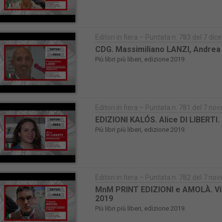
Editori in fiera – Puntata n. 783 del 7 d
CDG. Massimiliano LANZI, Andrea LA
Più libri più liberi, edizione 2019.
Editori in fiera – Puntata n. 781 del 7 n
EDIZIONI KALÓS. Alice DI LIBERTI. P
Più libri più liberi, edizione 2019.
Editori in fiera – Puntata n. 782 del 7 n
MnM PRINT EDIZIONI e AMOLÀ. Vitto
2019
Più libri più liberi, edizione 2019.