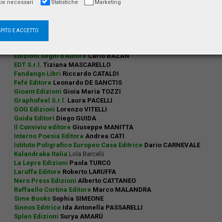
CRIC - Coordinamento Riviste Italiane di Cultura
Valdo SPINI
ie necessari
Statistiche
Marketing
Dei Merangoli Editrice S.n.c.
Claudia BISCEGLIA
Edizioni Gruppo Abele
Elena GALLINA
,
Francesca RASCAZZO
Edizioni Kalós
Alice DI LIBERTI
APITO E ACCETTO
Edizioni Mille
Nicoletta MOLINERO
Editori Paparo S.r.l.
Beatrice PAPARO
Edizioni Segni d’Autore
Carlo BAZAN
EDT S.r.l.
Tiziana MASCARELLO
Fandango Libri
Riccardo CATALDI
Fefè Editore
Leonardo DE SANCTIS
Gioant Edizioni
Gioia Maria TOZZI
Graphofeel S.r.l.
Laura PACELLI
GOG Edizioni
Lorenzo VITELLI
Guida Editori
Diego GUIDA
Il Convivio editore
Giuseppe MANITTA
Interno Poesia Editore
Andrea CATI
Istituto Poligrafico Europeo Casa Editrice
Dario CARNEVALE
Kalandraka Italia
Lola Barcelò
La Lepre Edizioni
Paola TURCO
Laruffa Editore
Roberto LARUFFA
Nero Press Edizioni
Alberto CATTANEO
Raffaello Cortina Editore
Marco MALANDRA
Sime Books
Sophia SIMEONE
Sinnos Editrice
Ida Antonella PASSARELLI
Splen Edizioni
Surya AMARÙ