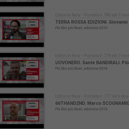
Editori in fiera – Puntata n. 780 del 7 n
TERRA ROSSA EDIZIONI. Giovanni TUR
Più libri più liberi, edizione 2019.
Editori in fiera – Puntata n. 779 del 7 n
UOVONERO. Sante BANDIRALI. Più li
Più libri più liberi, edizione 2019.
Editori in fiera – Puntata n. 777 del 6 d
66THAND2ND. Marco SCOGNAMIGLIO. P
Più libri più liberi, edizione 2019.