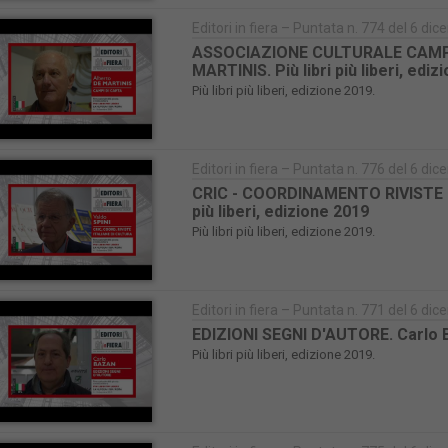
Editori in fiera – Puntata n. 774 del 6 d
ASSOCIAZIONE CULTURALE CAMPI D
MARTINIS. Più libri più liberi, edi
Più libri più liberi, edizione 2019.
Editori in fiera – Puntata n. 776 del 6 d
CRIC - COORDINAMENTO RIVISTE ITA
più liberi, edizione 2019
Più libri più liberi, edizione 2019.
Editori in fiera – Puntata n. 771 del 6 d
EDIZIONI SEGNI D'AUTORE. Carlo BAZ
Più libri più liberi, edizione 2019.