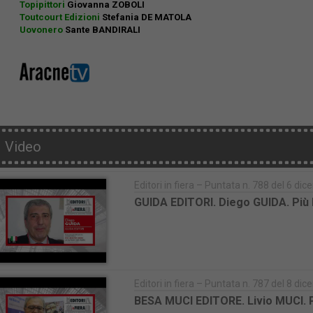
Topipittori
Giovanna ZOBOLI
Toutcourt Edizioni
Stefania DE MATOLA
Uovonero
Sante BANDIRALI
Video
Editori in fiera – Puntata n. 788 del 6 d
GUIDA EDITORI. Diego GUIDA. Più li
Editori in fiera – Puntata n. 787 del 8 d
BESA MUCI EDITORE. Livio MUCI. Più