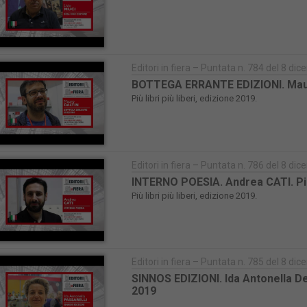
Editori in fiera – Puntata n. 784 del 8 d
BOTTEGA ERRANTE EDIZIONI. Mauro D
Più libri più liberi, edizione 2019.
Editori in fiera – Puntata n. 786 del 8 d
INTERNO POESIA. Andrea CATI. Più l
Più libri più liberi, edizione 2019.
Editori in fiera – Puntata n. 785 del 8 d
SINNOS EDIZIONI. Ida Antonella Del
2019