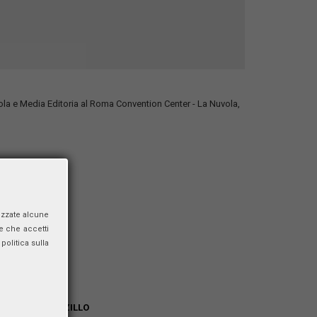
iccola e Media Editoria al Roma Convention Center - La Nuvola,
izzate alcune
e che accetti
politica sulla
ello RODI
ZI
,
Andrea LANZILLO