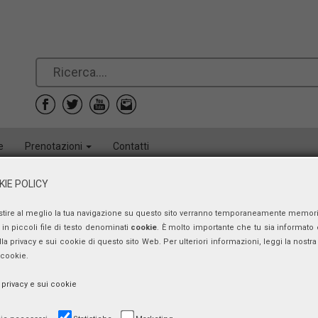
e
Prenotazioni
Contatti
IE POLICY
Andrà tutto bene – Puntata n. 29
stire al meglio la tua navigazione su questo sito verranno temporaneamente memor
Achille Lucio GASPARI
in piccoli file di testo denominati
cookie
. È molto importante che tu sia informato 
ulla privacy e sui cookie di questo sito Web. Per ulteriori informazioni, leggi la nostra 
Il ruolo dei chirurghi al tempo della p
 cookie.
mercoledì 1 aprile 2020, ore 12:23
a privacy e sui cookie