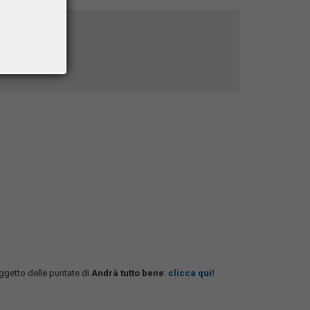
getto delle puntate di
Andrà tutto bene
:
clicca qui!