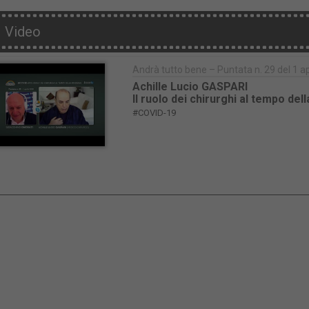
Video
Andrà tutto bene – Puntata n. 29 del 1 a
Achille Lucio GASPARI
Il ruolo dei chirurghi al tempo de
#COVID-19