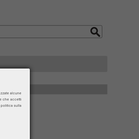
izzate alcune
e che accetti
politica sulla
andemia