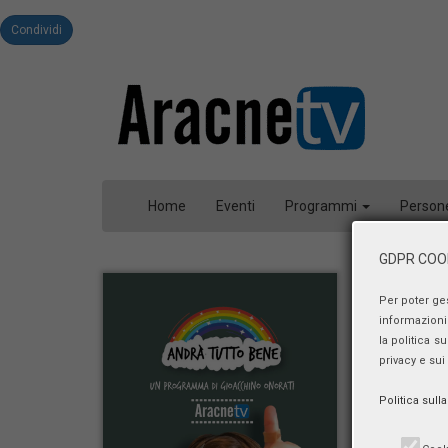
Condividi
Home
Eventi
Programmi
Person
GDPR COOK
Per poter ge
informazioni 
la politica s
privacy e sui
Politica sull