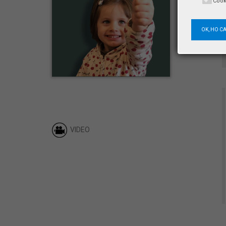
Cook
OK, HO C
VIDEO