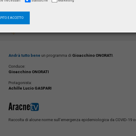
ie necessari
Statistiche
Marketing
Studi AracneTv
APITO E ACCETTO
Andrà tutto bene
un programma di
Gioacchino ONORATI
.
Conduce:
Gioacchino ONORATI
Protagonista:
Achille Lucio GASPARI
Raccolta di alcune norme sull’emergenza epidemiologica da COVID-19 og