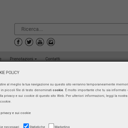
e
Prenotazioni
Contatti
IE POLICY
Andrà tutto bene – Puntata n. 31
stire al meglio la tua navigazione su questo sito verranno temporaneamente memor
in piccoli file di testo denominati
cookie
. È molto importante che tu sia informato 
Francesco Paolo GIORDANO
ulla privacy e sui cookie di questo sito Web. Per ulteriori informazioni, leggi la nostra 
 cookie.
mercoledì 1 aprile 2020, ore 16:55 - 17:15
a privacy e sui cookie
ie necessari
Statistiche
Marketing