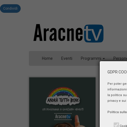
Condividi
Home
Eventi
Programmi
Person
GDPR COOK
Per poter ge
informazioni 
la politica s
privacy e sui
Politica sull
Cook