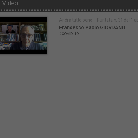
Video
Andrà tutto bene – Puntata n. 31 del 1 a
Francesco Paolo GIORDANO
#COVID-19