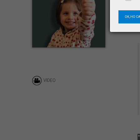
OK, HO C
VIDEO