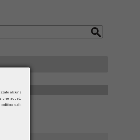
izzate alcune
e che accetti
politica sulla