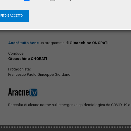
Studi AracneTv
APITO E ACCETTO
Andrà tutto bene
un programma di
Gioacchino ONORATI
.
Conduce:
Gioacchino ONORATI
Protagonista:
Francesco Paolo Giuseppe Giordano
Raccolta di alcune norme sull’emergenza epidemiologica da COVID-19 og