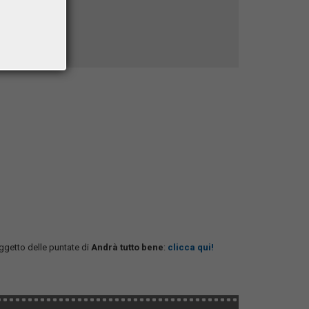
getto delle puntate di
Andrà tutto bene
:
clicca qui!