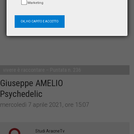
Marketing
OK, HO CAPITO E ACCETTO
vivere è raccontare – Puntata n. 236
Giuseppe AMELIO
Psychedelic
mercoledì 7 aprile 2021, ore 15:07
Studi AracneTv