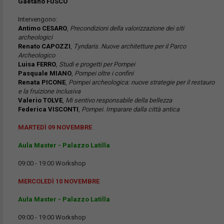
Gaetano FUSCO
Intervengono:
Antimo CESARO
,
Precondizioni della valorizzazione dei siti
archeologici
Renato CAPOZZI
,
Tyndaris. Nuove architetture per il Parco
Archeologico
Luisa FERRO
,
Studi e progetti per Pompei
Pasquale MIANO
,
Pompei oltre i confini
Renata PICONE
,
Pompei archeologica: nuove strategie per il restauro
e la fruizione inclusiva
Valerio TOLVE
,
Mi sentivo responsabile della bellezza
Federica VISCONTI
,
Pompei. Imparare dalla città antica
MARTEDÌ 09 NOVEMBRE
Aula Master - Palazzo Latilla
09:00 - 19:00 Workshop
MERCOLEDÌ 10 NOVEMBRE
Aula Master - Palazzo Latilla
09:00 - 19:00 Workshop