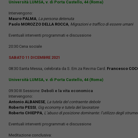
Università LUMSA, v. di Porta Castello, 44 (Roma)
Intervengono:
Mauro PALMA
,
La persona detenuta
Paolo MOROZZO DELLA ROCCA
,
Migrazioni e traffico di essere umani
Eventuali interventi programmati e discussione
20:30 Cena sociale
SABATO 11 DICEMBRE 2021
08:30 Santa Messa, celebrata da S. Em.za Rev.ma Card.
Francesco CO
Università LUMSA, v. di Porta Castello, 44 (Roma)
09:30 III Sessione:
Deboli e la vita economica
Intervengono:
Antonio ALBANESE
,
La tutela del contraente debole
Roberto PESSI
,
Gig economy e tutela del lavoratore
Roberto CHIEPPA
,
L’abuso di posizione dominante: l’utilizzo degli strument
Eventuali interventi programmati e discussione
Meditazione conclusiva: