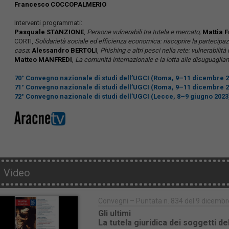
Francesco COCCOPALMERIO
Interventi programmati:
Pasquale STANZIONE
,
Persone vulnerabili tra tutela e mercato
;
Mattia 
CORTI,
Solidarietà sociale ed efficienza economica: riscoprire la partecipazi
casa
;
Alessandro BERTOLI
,
Phishing e altri pesci nella rete: vulnerabilità
Matteo MANFREDI
,
La comunità internazionale e la lotta alle disuguagli
70° Convegno nazionale di studi dell’UGCI (Roma, 9–11 dicembre 2
71° Convegno nazionale di studi dell’UGCI (Roma, 9–11 dicembre 2
72° Convegno nazionale di studi dell’UGCI (Lecce, 8–9 giugno 2023
Video
Convegni – Puntata n. 834 del 9 dicemb
Gli ultimi
La tutela giuridica dei soggetti de