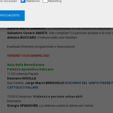
Intervengono:
ie necessari
Statistiche
Marketing
Giuliano AMATO
,
La solidarietà verso i soggetti deboli nella Costituzione
Giovanni Maria FLICK
,
Dalla diversità all’eguaglianza, attraverso la solid
APITO E ACCETTO
15:30 I Sessione:
La persona debole
Intervengono:
Alberto Maria GAMBINO
,
La vita prenatale in una cultura secolarizzata
Salvatore Cesare AMATO
,
Vite compiute? Le persone anziane e la crisi s
Antonio BUCCARO
,
Il minore nelle crisi familiari
Eventuali interventi programmati e discussione
VENERDÌ 10 DICEMBRE 2021
Aula della Benedizione
Palazzo Apostolico Vaticano
11:05 Udienza Papale
Damiano NOCILLA
Sua Santità,
Jorge Mario BERGOGLIO
DISCORSO DEL SANTO PADRE F
CATTOLICI ITALIANI
.
15:00 II Sessione:
Violenza e persone vulnerabili
Interviene:
Giorgio SPANGHER
,
La violenza contro le donne ed i minori