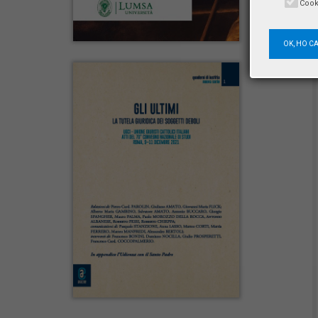
Cook
OK, HO C