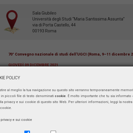
Sala Giubileo
Università degli Studi “Maria Santissima Assunta”
via di Porta Castello, 44
00193 Roma
70° Convegno nazionale di studi dell’UGCI (Roma, 9–11 dicembre 2
GIOVEDÌ 09 DICEMBRE 2021
Istituto Patristicum “Augustinianum”
IE POLICY
11:00 Sessione Inaugurale
stire al meglio la tua navigazione su questo sito verranno temporaneamente memor
in piccoli file di testo denominati
cookie
. È molto importante che tu sia informato 
Saluti:
ulla privacy e sui cookie di questo sito Web. Per ulteriori informazioni, leggi la nostra 
Damiano NOCILLA
Francesco BONINI
 cookie.
Relazione generale:
a privacy e sui cookie
Pietro PAROLIN