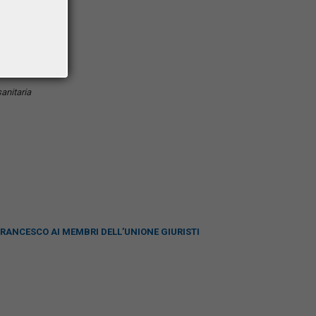
 della Repubblica
arietà
anitaria
RANCESCO AI MEMBRI DELL’UNIONE GIURISTI