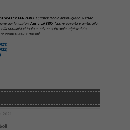
Francesco FERRERO
,
I crimini d’odio antireligioso
; Matteo
one dei lavoratori
;
Anna LASSO
,
Nuove povertà e diritto alla
 nella socialità virtuale e nel mercato delle criptovalute
;
anze economiche e sociali
021)
022)
)
re 2021
boli