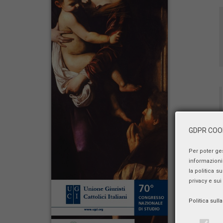
GDPR COOK
Per poter ge
informazioni 
la politica s
privacy e sui
Politica sull