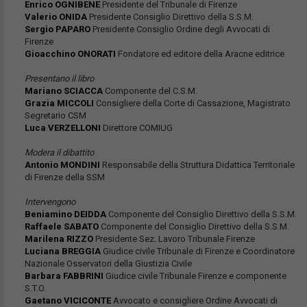
Enrico OGNIBENE
Presidente del Tribunale di Firenze
Valerio ONIDA
Presidente Consiglio Direttivo della S.S.M.
Sergio PAPARO
Presidente Consiglio Ordine degli Avvocati di
Firenze
Gioacchino ONORATI
Fondatore ed editore della Aracne editrice
Presentano il libro
Mariano SCIACCA
Componente del C.S.M.
Grazia MICCOLI
Consigliere della Corte di Cassazione, Magistrato
Segretario CSM
Luca VERZELLONI
Direttore COMIUG
Modera il dibattito
Antonio MONDINI
Responsabile della Struttura Didattica Territoriale
di Firenze della SSM
Intervengono
Beniamino DEIDDA
Componente del Consiglio Direttivo della S.S.M.
Raffaele SABATO
Componente del Consiglio Direttivo della S.S.M.
Marilena RIZZO
Presidente Sez. Lavoro Tribunale Firenze
Luciana BREGGIA
Giudice civile Tribunale di Firenze e Coordinatore
Nazionale Osservatori della Giustizia Civile
Barbara FABBRINI
Giudice civile Tribunale Firenze e componente
S.T.O.
Gaetano VICICONTE
Avvocato e consigliere Ordine Avvocati di