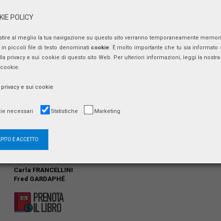
IE POLICY
Centro Studi Americani
via Michelangelo Caetani, 32
stire al meglio la tua navigazione su questo sito verranno temporaneamente memor
00186 Roma
in piccoli file di testo denominati
cookie
. È molto importante che tu sia informato 
ulla privacy e sui cookie di questo sito Web. Per ulteriori informazioni, leggi la nostra 
 cookie.
a privacy e sui cookie
Saluti:
Roberto Antonio SGALLA
ie necessari
Statistiche
Marketing
Introduce e modera:
Sabrina VELLUCCI
APITO E ACCETTO
Intervengono:
Anthony Julian TAMBURRI
Anna CAMAITI HOSTERT
Carla FRANCELLINI
Fred GARDAPHÉ