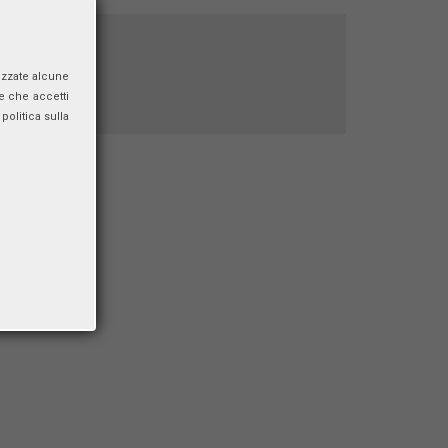
izzate alcune
e che accetti
politica sulla