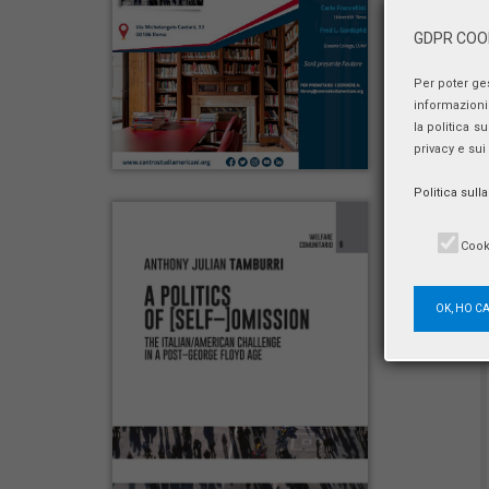
GDPR COOK
Per poter ge
informazioni 
la politica s
privacy e sui
Politica sull
Cook
OK, HO C