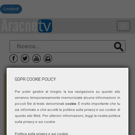
Condividi
Toggl
navig
GDPR COOKIE POLICY
Per poter gestire al meglio la tua navigazione su questo sito
verranno temporaneamente memorizzate alcune informazioni in
piccoli file di testo denominati
cookie
. È molto importante che tu
sia informato e che accetti la politica sulla privacy e sui cookie di
questo sito Web. Per ulteriori informazioni, leggi la nostra politica
sulla privacy e sui cookie.
Politica sulla privacy e sui cookie