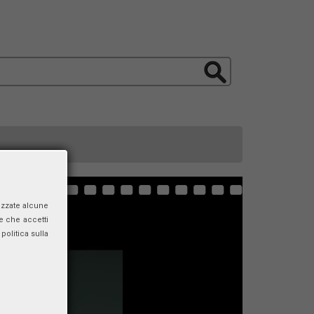
izzate alcune
e che accetti
politica sulla