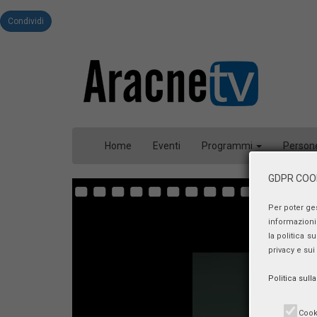
Condividi
Home
Eventi
Programmi
Person
GDPR COOK
Per poter ge
informazioni 
la politica s
privacy e sui
Politica sull
Cook