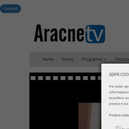
Condividi
Home
Eventi
Programmi
Person
GDPR COOK
Per poter ge
informazioni 
la politica s
privacy e sui
Politica sull