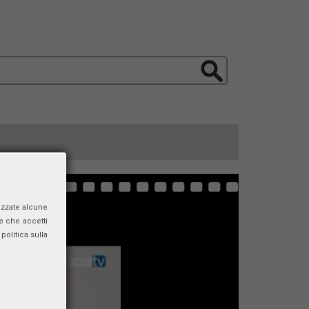
izzate alcune
e che accetti
politica sulla