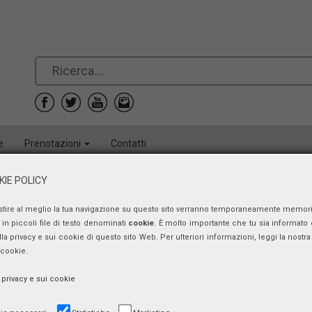
e
Prenotazioni
Contatti
IE POLICY
stire al meglio la tua navigazione su questo sito verranno temporaneamente memor
in piccoli file di testo denominati
cookie
. È molto importante che tu sia informato 
ulla privacy e sui cookie di questo sito Web. Per ulteriori informazioni, leggi la nostra 
 cookie.
a privacy e sui cookie