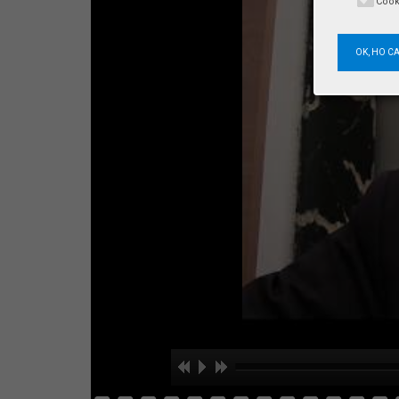
Cook
OK, HO C