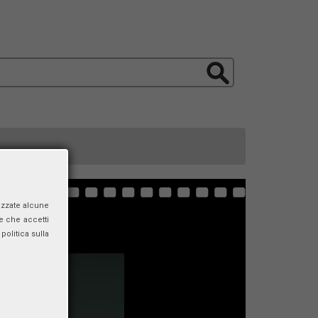
izzate alcune
e che accetti
politica sulla