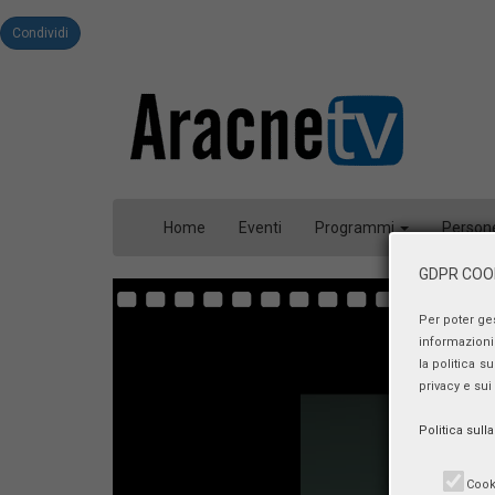
Condividi
Home
Eventi
Programmi
Person
GDPR COOK
Per poter ge
informazioni 
la politica s
privacy e sui
Politica sull
Cook