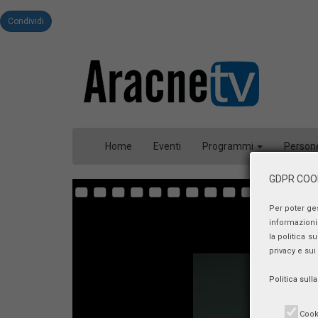
Condividi
Home
Eventi
Programmi
Person
GDPR COOK
Per poter ge
informazioni 
la politica s
privacy e sui
Politica sull
Cook