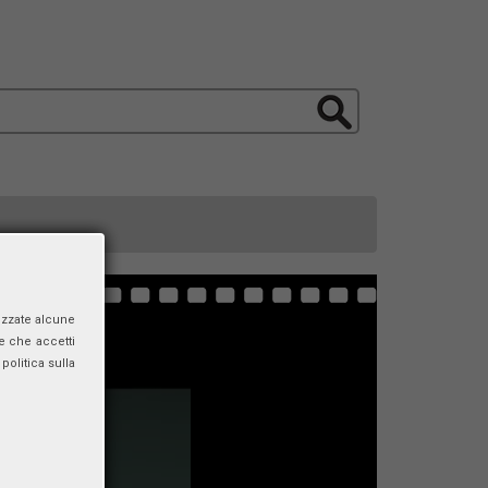
izzate alcune
e che accetti
politica sulla