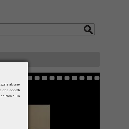
izzate alcune
e che accetti
politica sulla