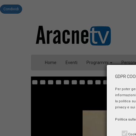
Condividi
Home
Eventi
Programmi
Person
GDPR COOK
Per poter ge
informazioni 
la politica s
privacy e sui
Politica sull
Cook