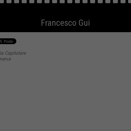
Francesco Gui
la Capitolare
inerva