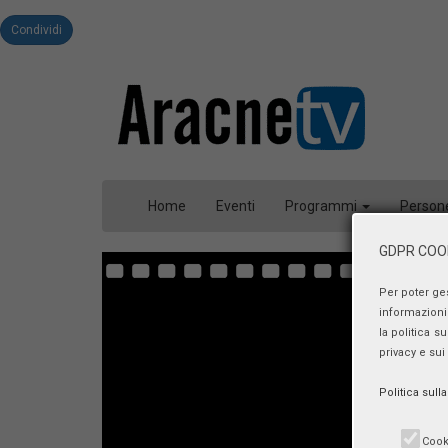
Condividi
Home
Eventi
Programmi
Person
GDPR COOK
Per poter ge
informazioni 
la politica s
privacy e sui
Politica sull
Cook