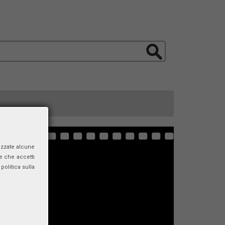
izzate alcune
e che accetti
politica sulla