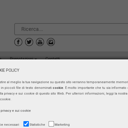
e
Prenotazioni
Contatti
IE POLICY
stire al meglio la tua navigazione su questo sito verranno temporaneamente memor
in piccoli file di testo denominati
cookie
. È molto importante che tu sia informato 
ulla privacy e sui cookie di questo sito Web. Per ulteriori informazioni, leggi la nostra 
 cookie.
a privacy e sui cookie
ie necessari
Statistiche
Marketing