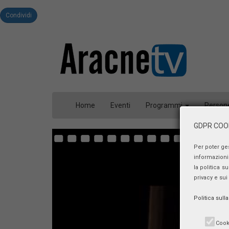
Condividi
Home
Eventi
Programmi
Person
GDPR COOK
Per poter ge
informazioni 
la politica s
privacy e sui
Politica sull
Cook