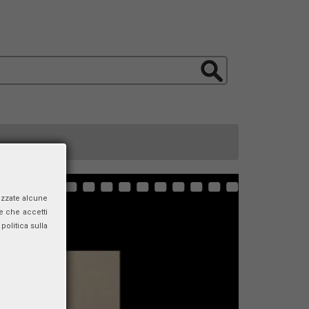
izzate alcune
e che accetti
politica sulla