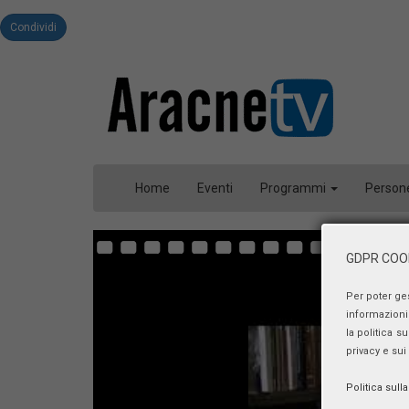
Condividi
Home
Eventi
Programmi
Person
GDPR COOK
Per poter ge
informazioni 
la politica s
privacy e sui
Politica sull