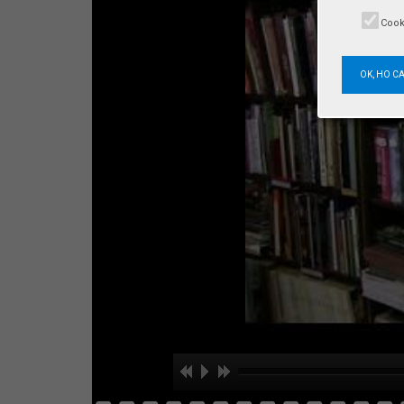
Cook
OK, HO C