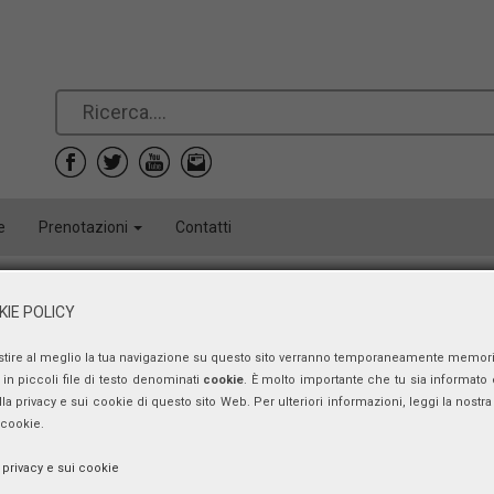
e
Prenotazioni
Contatti
IE POLICY
stire al meglio la tua navigazione su questo sito verranno temporaneamente memor
in piccoli file di testo denominati
cookie
. È molto importante che tu sia informato 
ulla privacy e sui cookie di questo sito Web. Per ulteriori informazioni, leggi la nostra 
 cookie.
a privacy e sui cookie