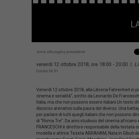
L
torna alla pagina precedente
venerdì 12 ottobre 2018, ore 18:00 - 20:00
|
Li
Durata 06:01
Venerdì 12 ottobre 2018, alla Libreria Fahrenheit in p
cinema e serialità”, scritto da Leonardo De Franceschi
Italia, ma che non possono essere italiani.Un testo che i
discorso arenatosi sulla paura del diverso. Una battag
per parlare di tutti quegli italiani che non possono d
di “Roma Tre”. Da anni studioso del cinema africano e
FRANCESCHI è direttore responsabile della testata onl
modella e attrice Tezeta ABRAHAM, Nata in Gibuti da ge