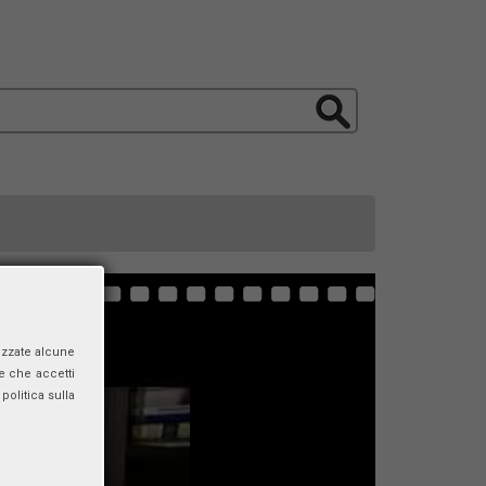
izzate alcune
e che accetti
politica sulla