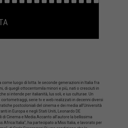
TA
 come luogo di lotta. le seconde generazioni in Italia fra
 di quegli ottocentomila minori e più, nati o cresciuti in
e si intende per italianità, Ius soli, e ius culturae. Un
 cortometraggi, serie tv e web realizzati in decenni diversi
ratiche postcoloniali del cinema e dei media all’Università
nti in Europa e negli Stati Uniti, Leonardo DE
li di Cinema e Media.Accanto all’autore la bellissima
frica Italia", ha partecipato a Miss Italia, e lavorato per