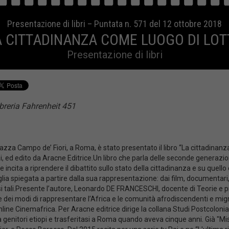
Presentazione di libri – Puntata n. 571 del 12 ottobre 2018
A CITTADINANZA COME LUOGO DI LOT
Presentazione di libri
breria Fahrenheit 451
iazza Campo de’ Fiori, a Roma, è stato presentato il libro “La cittadinanza
, ed edito da Aracne Editrice.Un libro che parla delle seconde generazioni,
ncita a riprendere il dibattito sullo stato della cittadinanza e su quello ch
lia spiegata a partire dalla sua rappresentazione: dai film, documentari,
irsi tali.Presente l’autore, Leonardo DE FRANCESCHI, docente di Teorie e p
 dei modi di rappresentare l’Africa e le comunità afrodiscendenti e migra
ine Cinemafrica. Per Aracne editrice dirige la collana Studi Postcolonia
nitori etiopi e trasferitasi a Roma quando aveva cinque anni. Già "Miss A