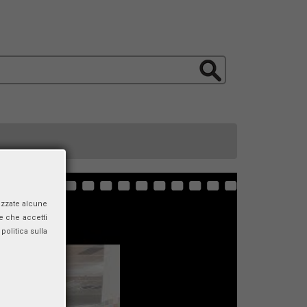
izzate alcune
e che accetti
politica sulla