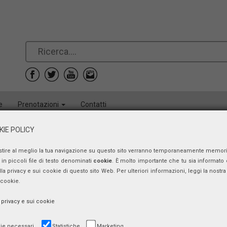
e
Prenotazioni
Contatti
IE POLICY
stire al meglio la tua navigazione su questo sito verranno temporaneamente memor
in piccoli file di testo denominati
cookie
. È molto importante che tu sia informato 
ulla privacy e sui cookie di questo sito Web. Per ulteriori informazioni, leggi la nostra 
 cookie.
a privacy e sui cookie
ie necessari
Statistiche
Marketing