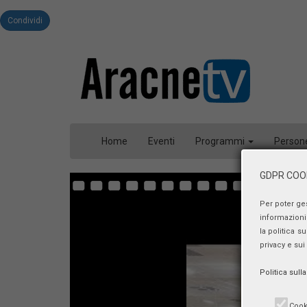
Condividi
Home
Eventi
Programmi
Person
GDPR COOK
Per poter ge
informazioni 
la politica s
privacy e sui
Politica sull
Cook