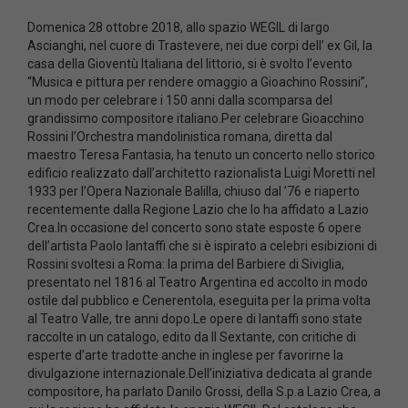
Domenica 28 ottobre 2018, allo spazio WEGIL di largo
Ascianghi, nel cuore di Trastevere, nei due corpi dell’ ex Gil, la
casa della Gioventù Italiana del littorio, si è svolto l’evento
“Musica e pittura per rendere omaggio a Gioachino Rossini”,
un modo per celebrare i 150 anni dalla scomparsa del
grandissimo compositore italiano.Per celebrare Gioacchino
Rossini l’Orchestra mandolinistica romana, diretta dal
maestro Teresa Fantasia, ha tenuto un concerto nello storico
edificio realizzato dall’architetto razionalista Luigi Moretti nel
1933 per l’Opera Nazionale Balilla, chiuso dal ’76 e riaperto
recentemente dalla Regione Lazio che lo ha affidato a Lazio
Crea.In occasione del concerto sono state esposte 6 opere
dell’artista Paolo Iantaffi che si è ispirato a celebri esibizioni di
Rossini svoltesi a Roma: la prima del Barbiere di Siviglia,
presentato nel 1816 al Teatro Argentina ed accolto in modo
ostile dal pubblico e Cenerentola, eseguita per la prima volta
al Teatro Valle, tre anni dopo.Le opere di Iantaffi sono state
raccolte in un catalogo, edito da Il Sextante, con critiche di
esperte d’arte tradotte anche in inglese per favorirne la
divulgazione internazionale.Dell’iniziativa dedicata al grande
compositore, ha parlato Danilo Grossi, della S.p.a Lazio Crea, a