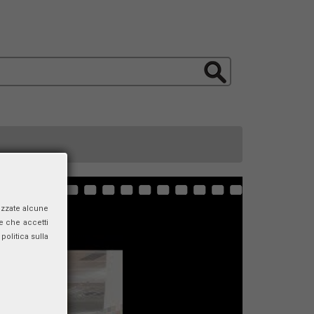
izzate alcune
e che accetti
politica sulla