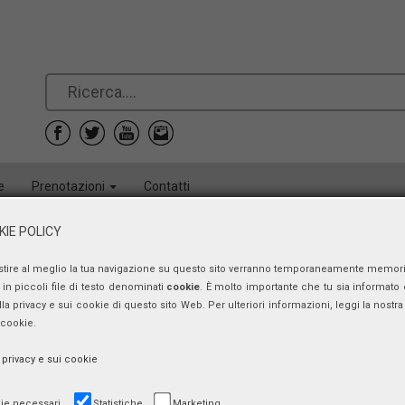
e
Prenotazioni
Contatti
IE POLICY
stire al meglio la tua navigazione su questo sito verranno temporaneamente memor
in piccoli file di testo denominati
cookie
. È molto importante che tu sia informato 
ulla privacy e sui cookie di questo sito Web. Per ulteriori informazioni, leggi la nostra 
 cookie.
a privacy e sui cookie
ie necessari
Statistiche
Marketing