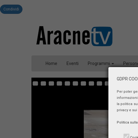
Condividi
Home
Eventi
Programmi
Person
GDPR COOK
Per poter ge
informazioni 
la politica s
privacy e sui
Politica sull
Cook