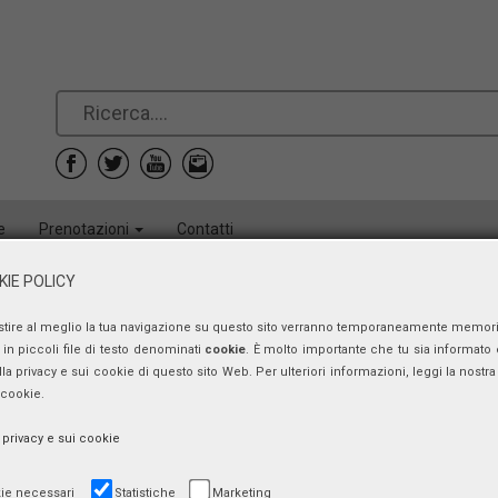
e
Prenotazioni
Contatti
IE POLICY
stire al meglio la tua navigazione su questo sito verranno temporaneamente memor
in piccoli file di testo denominati
cookie
. È molto importante che tu sia informato 
ulla privacy e sui cookie di questo sito Web. Per ulteriori informazioni, leggi la nostra 
 cookie.
a privacy e sui cookie
ie necessari
Statistiche
Marketing