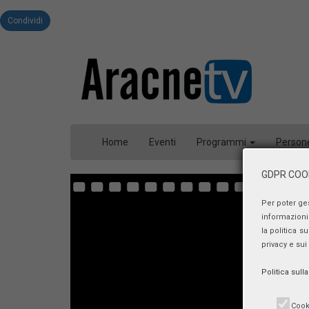
Condividi
Home
Eventi
Programmi
Person
GDPR COOK
Per poter ge
informazioni 
la politica s
privacy e sui
Politica sull
Cook