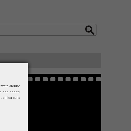
izzate alcune
e che accetti
politica sulla