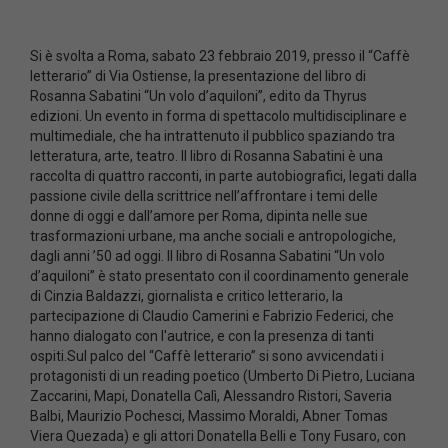
Si è svolta a Roma, sabato 23 febbraio 2019, presso il “Caffè
letterario” di Via Ostiense, la presentazione del libro di
Rosanna Sabatini “Un volo d’aquiloni”, edito da Thyrus
edizioni. Un evento in forma di spettacolo multidisciplinare e
multimediale, che ha intrattenuto il pubblico spaziando tra
letteratura, arte, teatro. Il libro di Rosanna Sabatini è una
raccolta di quattro racconti, in parte autobiografici, legati dalla
passione civile della scrittrice nell’affrontare i temi delle
donne di oggi e dall’amore per Roma, dipinta nelle sue
trasformazioni urbane, ma anche sociali e antropologiche,
dagli anni ’50 ad oggi. Il libro di Rosanna Sabatini “Un volo
d’aquiloni” è stato presentato con il coordinamento generale
di Cinzia Baldazzi, giornalista e critico letterario, la
partecipazione di Claudio Camerini e Fabrizio Federici, che
hanno dialogato con l'autrice, e con la presenza di tanti
ospiti.Sul palco del “Caffè letterario” si sono avvicendati i
protagonisti di un reading poetico (Umberto Di Pietro, Luciana
Zaccarini, Mapi, Donatella Calì, Alessandro Ristori, Saveria
Balbi, Maurizio Pochesci, Massimo Moraldi, Abner Tomas
Viera Quezada) e gli attori Donatella Belli e Tony Fusaro, con