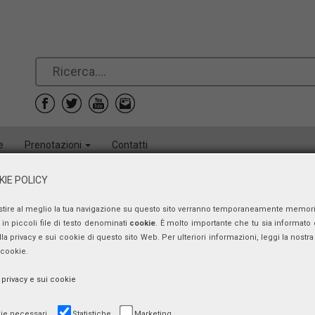
e
Prenotazioni
Contatti
IE POLICY
stire al meglio la tua navigazione su questo sito verranno temporaneamente memor
in piccoli file di testo denominati
cookie
. È molto importante che tu sia informato 
ulla privacy e sui cookie di questo sito Web. Per ulteriori informazioni, leggi la nostra 
 cookie.
a privacy e sui cookie
ie necessari
Statistiche
Marketing