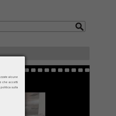
izzate alcune
e che accetti
politica sulla