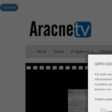
Condividi
Home
Eventi
Programmi
Person
GDPR COOK
Per poter ge
informazioni 
la politica s
privacy e sui
Politica sull
Cook